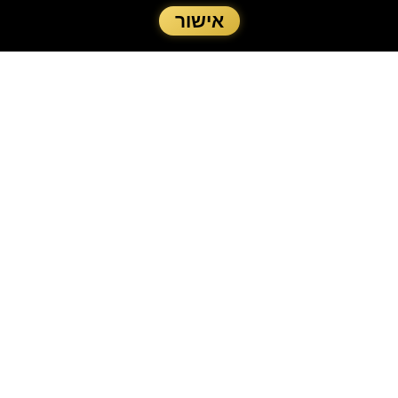
אישור
דוכן גרניטה אבטיח לאירועים
של קיץ מושלם!
הקיץ הגיע, ואיתו החום והרצון בקינוח מרענן
וטעים. טרפת הפקות ואירועים שמחה להציע
לכם את הפתרון המושלם: דוכן גרניטה אבטיח
לאירועים!