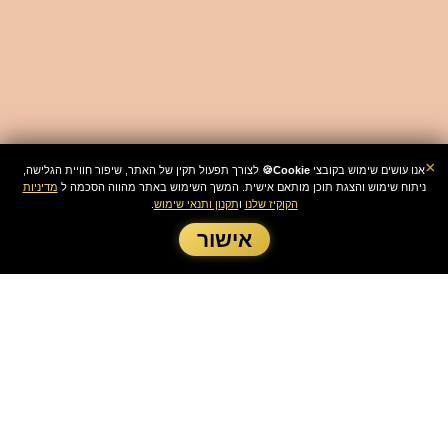
×
אנו עושים שימוש בקובצי
Cookie🍪
לצורך תפעול תקין של האתר, שיפור חוויית הגלישה,
ניתוח שימוש והצגת תוכן מותאם אישית. המשך השימוש באתר מהווה הסכמה ל
מדיניות
הקוקיז שלנו
ו
תקנון ותנאי שימוש
.
אישור
תנו לאורחים חוויה שהם לא ישכחו
חגיגה של פעם בחיים! האירוע
המושלם מתחיל כאן!
בטרפת הפקות, אנחנו דואגים שהבר מצווה שלכם יהפוך
לחוויה שכולם ידברו עליה. עם מגוון אטרקציות, משחקים,